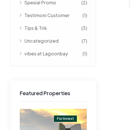
Spesial Promo
(2)
Testimoni Customer
(1)
Tips & Trik
(3)
Uncategorized
(7)
vibes at Lagoonbay
(1)
Featured Properties
nvest
For Invest
For