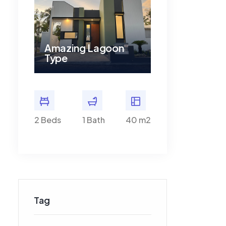
on
Amazing Lagoon
Amazing Lag
Type
Type
40 m2
2 Beds
1 Bath
40 m2
2 Beds
1 Bath
Tag