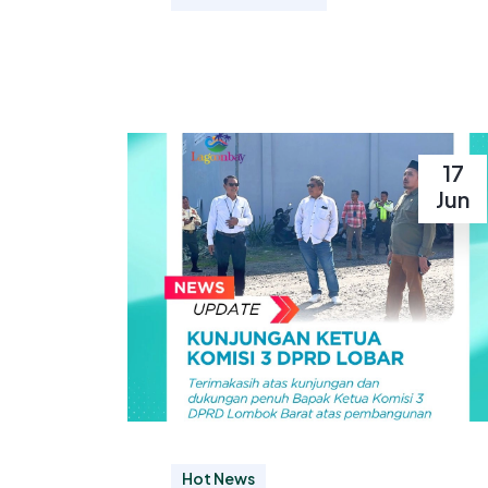
17
Jun
Hot News