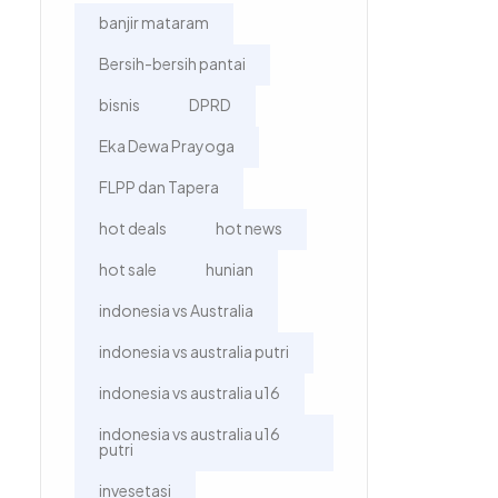
banjir mataram
Bersih-bersih pantai
bisnis
DPRD
Eka Dewa Prayoga
FLPP dan Tapera
hot deals
hot news
hot sale
hunian
indonesia vs Australia
indonesia vs australia putri
indonesia vs australia u16
indonesia vs australia u16
putri
invesetasi