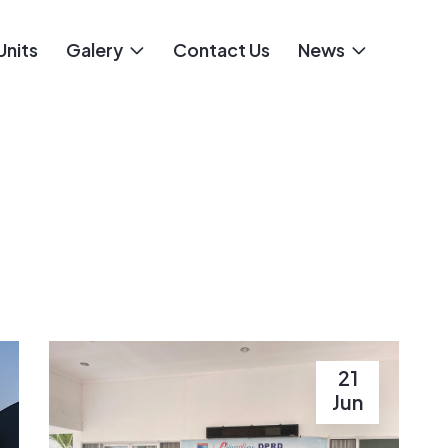
Units
Galery
Contact Us
News
21
Jun