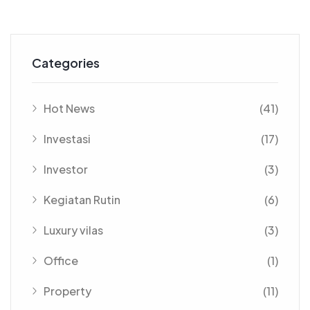
Categories
Hot News
(41)
Investasi
(17)
Investor
(3)
Kegiatan Rutin
(6)
Luxury vilas
(3)
Office
(1)
Property
(11)