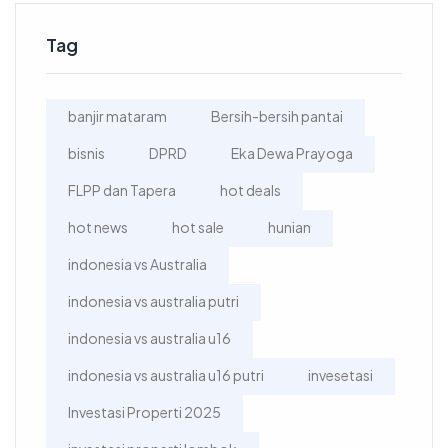
Tag
banjir mataram
Bersih-bersih pantai
bisnis
DPRD
Eka Dewa Prayoga
FLPP dan Tapera
hot deals
hot news
hot sale
hunian
indonesia vs Australia
indonesia vs australia putri
indonesia vs australia u16
indonesia vs australia u16 putri
invesetasi
Investasi Properti 2025