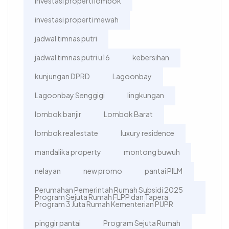
investasi properti lombok
investasi properti mewah
jadwal timnas putri
jadwal timnas putri u16
kebersihan
kunjungan DPRD
Lagoonbay
Lagoonbay Senggigi
lingkungan
lombok banjir
Lombok Barat
lombok real estate
luxury residence
mandalika property
montong buwuh
nelayan
new promo
pantai PILM
Perumahan Pemerintah Rumah Subsidi 2025
Program Sejuta Rumah FLPP dan Tapera
Program 3 Juta Rumah Kementerian PUPR
pinggir pantai
Program Sejuta Rumah