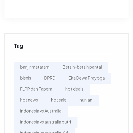
Tag
banjir mataram
Bersih-bersih pantai
bisnis
DPRD
Eka Dewa Prayoga
FLPP dan Tapera
hot deals
hot news
hot sale
hunian
indonesia vs Australia
indonesia vs australia putri
indonesia vs australia u16