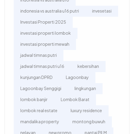
indonesia vs australia u16 putri
invesetasi
Investasi Properti 2025
investasi properti lombok
investasi properti mewah
jadwal timnas putri
jadwal timnas putri u16
kebersihan
kunjungan DPRD
Lagoonbay
Lagoonbay Senggigi
lingkungan
lombok banjir
Lombok Barat
lombok real estate
luxury residence
mandalika property
montong buwuh
nelayan
new promo
pantai PILM