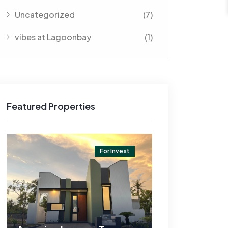
Uncategorized
(7)
vibes at Lagoonbay
(1)
Featured Properties
For Invest