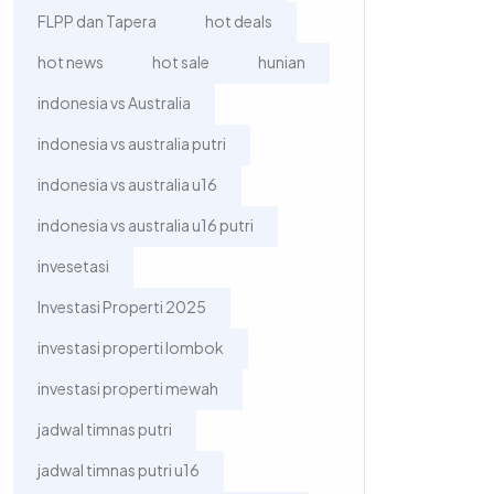
FLPP dan Tapera
hot deals
hot news
hot sale
hunian
indonesia vs Australia
indonesia vs australia putri
indonesia vs australia u16
indonesia vs australia u16 putri
invesetasi
Investasi Properti 2025
investasi properti lombok
investasi properti mewah
jadwal timnas putri
jadwal timnas putri u16